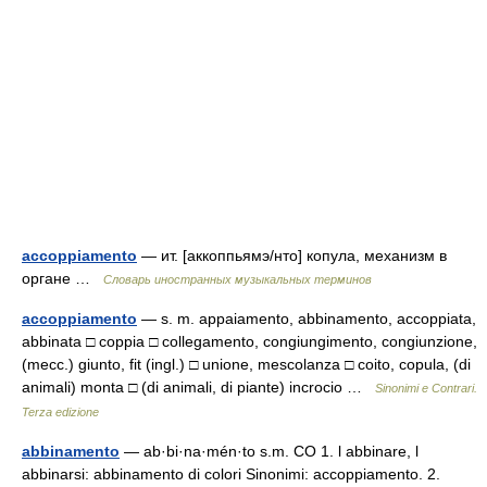
accoppiamento
— ит. [аккоппьямэ/нто] копула, механизм в
органе …
Словарь иностранных музыкальных терминов
accoppiamento
— s. m. appaiamento, abbinamento, accoppiata,
abbinata □ coppia □ collegamento, congiungimento, congiunzione,
(mecc.) giunto, fit (ingl.) □ unione, mescolanza □ coito, copula, (di
animali) monta □ (di animali, di piante) incrocio …
Sinonimi e Contrari.
Terza edizione
abbinamento
— ab·bi·na·mén·to s.m. CO 1. l abbinare, l
abbinarsi: abbinamento di colori Sinonimi: accoppiamento. 2.