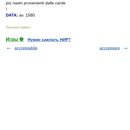
più nastri provenienti dalle carde
\
DATA:
av. 1580.
Dizionario Italiano
.
Игры ⚽
Нужно сделать НИР?
accoppiabile
accoppiare