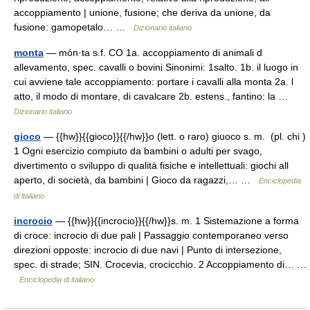
accoppiamento | unione, fusione; che deriva da unione, da
fusione: gamopetalo… …
Dizionario italiano
monta
— món·ta s.f. CO 1a. accoppiamento di animali d
allevamento, spec. cavalli o bovini Sinonimi: 1salto. 1b. il luogo in
cui avviene tale accoppiamento: portare i cavalli alla monta 2a. l
atto, il modo di montare, di cavalcare 2b. estens., fantino: la …
Dizionario italiano
gioco
— {{hw}}{{gioco}}{{/hw}}o (lett. o raro) giuoco s. m. (pl. chi )
1 Ogni esercizio compiuto da bambini o adulti per svago,
divertimento o sviluppo di qualità fisiche e intellettuali: giochi all
aperto, di società, da bambini | Gioco da ragazzi,… …
Enciclopedia
di italiano
incrocio
— {{hw}}{{incrocio}}{{/hw}}s. m. 1 Sistemazione a forma
di croce: incrocio di due pali | Passaggio contemporaneo verso
direzioni opposte: incrocio di due navi | Punto di intersezione,
spec. di strade; SIN. Crocevia, crocicchio. 2 Accoppiamento di… …
Enciclopedia di italiano