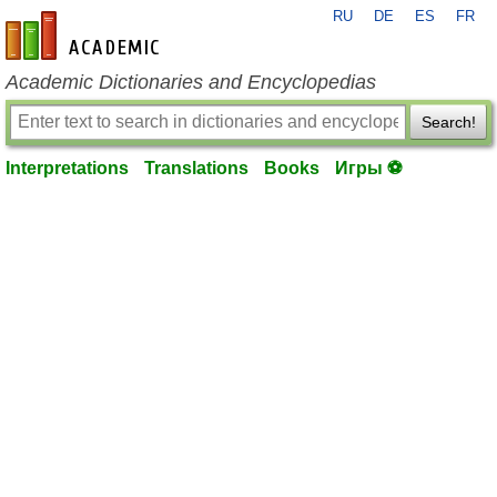
RU
DE
ES
FR
en-academic.com
Academic Dictionaries and Encyclopedias
Search!
Interpretations
Translations
Books
Игры ⚽