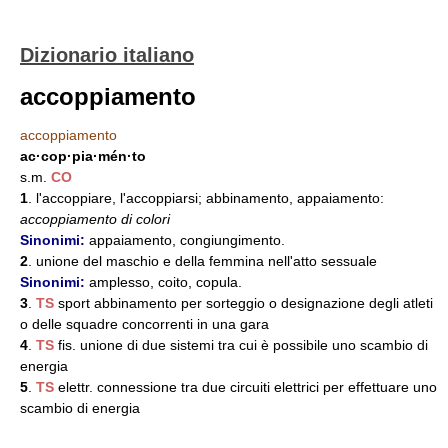
Dizionario italiano
accoppiamento
accoppiamento
ac·cop·pia·mén·to
s.m.
CO
1
. l'accoppiare, l'accoppiarsi; abbinamento, appaiamento:
accoppiamento di colori
Sinonimi:
appaiamento, congiungimento.
2
. unione del maschio e della femmina nell'atto sessuale
Sinonimi:
amplesso, coito, copula.
3
.
TS
sport abbinamento per sorteggio o designazione degli atleti
o delle squadre concorrenti in una gara
4
.
TS
fis. unione di due sistemi tra cui è possibile uno scambio di
energia
5
.
TS
elettr. connessione tra due circuiti elettrici per effettuare uno
scambio di energia