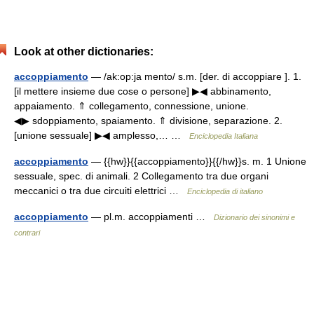
Look at other dictionaries:
accoppiamento
— /ak:op:ja mento/ s.m. [der. di accoppiare ]. 1.
[il mettere insieme due cose o persone] ▶◀ abbinamento,
appaiamento. ⇑ collegamento, connessione, unione.
◀▶ sdoppiamento, spaiamento. ⇑ divisione, separazione. 2.
[unione sessuale] ▶◀ amplesso,… …
Enciclopedia Italiana
accoppiamento
— {{hw}}{{accoppiamento}}{{/hw}}s. m. 1 Unione
sessuale, spec. di animali. 2 Collegamento tra due organi
meccanici o tra due circuiti elettrici …
Enciclopedia di italiano
accoppiamento
— pl.m. accoppiamenti …
Dizionario dei sinonimi e
contrari